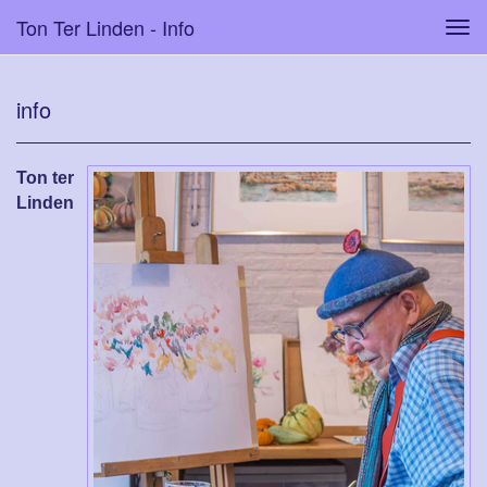
Ton Ter Linden - Info
Tog
navi
info
Ton ter
Linden