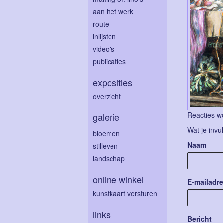
aan het werk
route
inlijsten
video's
publicaties
exposities
overzicht
Reacties wo
galerie
Wat je invu
bloemen
Naam
stilleven
landschap
online winkel
E-mailadr
kunstkaart versturen
links
Bericht