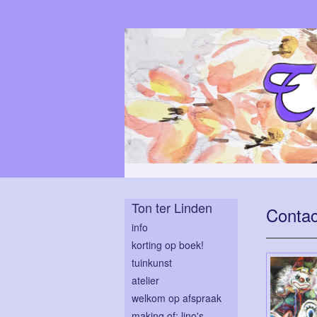
Ton ter Linden
Contac
info
korting op boek!
tuinkunst
atelier
welkom op afspraak
making of: lino's