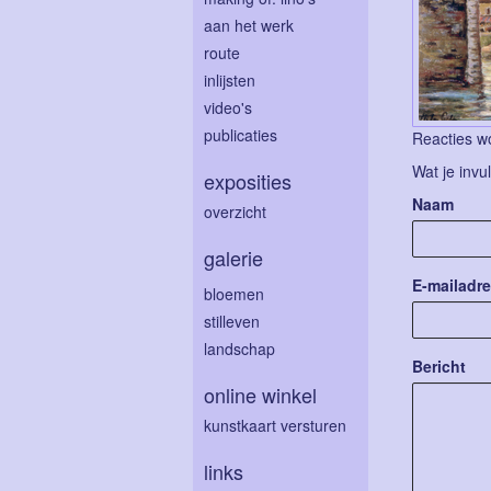
aan het werk
route
inlijsten
video's
publicaties
Reacties wo
Wat je invu
exposities
Naam
overzicht
galerie
E-mailadr
bloemen
stilleven
landschap
Bericht
online winkel
kunstkaart versturen
links