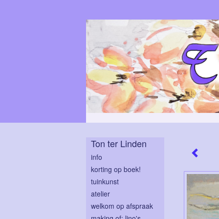
Ton ter Linden
info
korting op boek!
tuinkunst
atelier
welkom op afspraak
making of: lino's